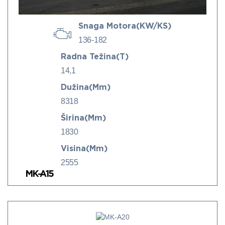
Snaga Motora(kW/KS)
136-182
Radna Težina(t)
14,1
Dužina(mm)
8318
Širina(mm)
1830
Visina(mm)
2555
MK-A15