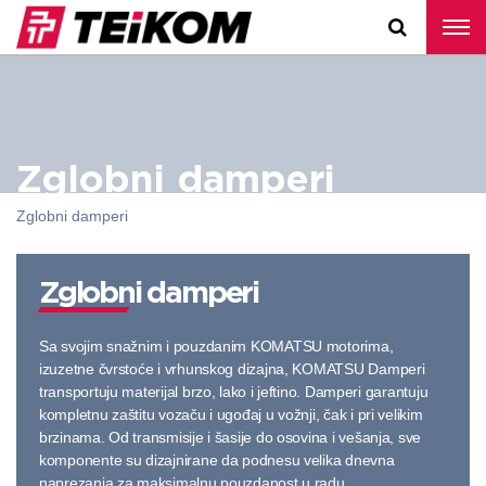
Zglobni damperi
Zglobni damperi
Zglobni damperi
Sa svojim snažnim i pouzdanim KOMATSU motorima,
izuzetne čvrstoće i vrhunskog dizajna, KOMATSU Damperi
transportuju materijal brzo, lako i jeftino. Damperi garantuju
kompletnu zaštitu vozaču i ugođaj u vožnji, čak i pri velikim
brzinama. Od transmisije i šasije do osovina i vešanja, sve
komponente su dizajnirane da podnesu velika dnevna
naprezanja za maksimalnu pouzdanost u radu.