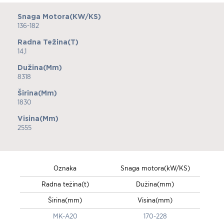
Snaga Motora(kW/KS)
136-182
Radna Težina(t)
14,1
Dužina(mm)
8318
Širina(mm)
1830
Visina(mm)
2555
Oznaka
Snaga motora(kW/KS)
Radna težina(t)
Dužina(mm)
Širina(mm)
Visina(mm)
MK-A20
170-228