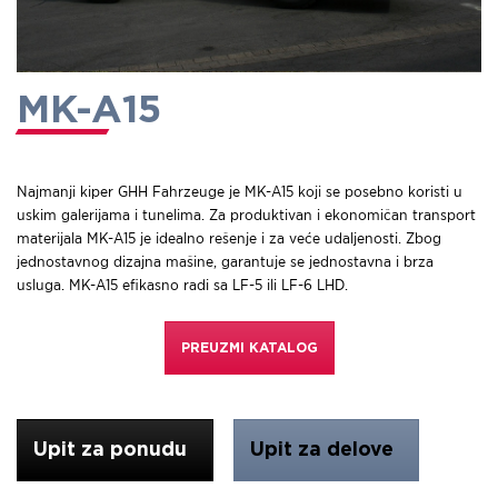
MK-A15
Najmanji kiper GHH Fahrzeuge je MK-A15 koji se posebno koristi u
uskim galerijama i tunelima. Za produktivan i ekonomičan transport
materijala MK-A15 je idealno rešenje i za veće udaljenosti. Zbog
jednostavnog dizajna mašine, garantuje se jednostavna i brza
usluga. MK-A15 efikasno radi sa LF-5 ili LF-6 LHD.
PREUZMI KATALOG
Upit za ponudu
Upit za delove