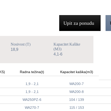
Upit za ponudu
Nosivost (t)
Kapacitet Kašike
(m3)
18,9
4,1-6
KS)
Radna težina(t)
Kapacitet kašika(m3)
1,9 - 2,1
WA200-7
1,9 - 2,1
WA200-8
WA250PZ-6
104 / 139
WA270-7
115 / 153