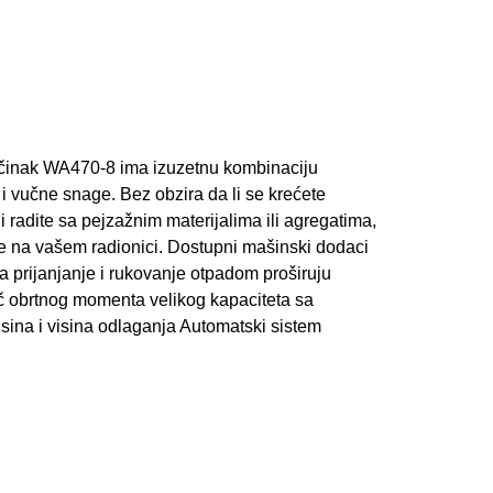
 učinak WA470-8 ima izuzetnu kombinaciju
i vučne snage. Bez obzira da li se krećete
li radite sa pejzažnim materijalima ili agregatima,
e na vašem radionici. Dostupni mašinski dodaci
a prijanjanje i rukovanje otpadom proširuju
č obrtnog momenta velikog kapaciteta sa
sina i visina odlaganja Automatski sistem