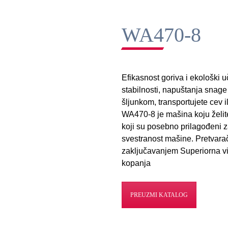
WA470-8
Efikasnost goriva i ekološki
stabilnosti, napuštanja snage 
šljunkom, transportujete cev i
WA470-8 je mašina koju želit
koji su posebno prilagođeni z
svestranost mašine. Pretvara
zaključavanjem Superiorna vi
kopanja
PREUZMI KATALOG