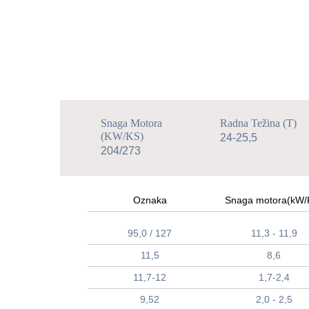
Snaga Motora
Radna Težina (t)
(kW/KS)
24-25,5
204/273
Oznaka
Snaga motora(kW/
95,0 / 127
11,3 - 11,9
11,5
8,6
11,7-12
1,7-2,4
9,52
2,0 - 2,5