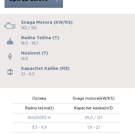
Snaga Motora (kW/KS)
143 / 192
Radna Težina (t)
18,5 - 19,7
Nosivost (t)
14,6
Kapacitet Kašike (m3)
3,1 - 6,5
Oznaka
Snaga motora(kW/KS)
Radna težina(t)
Kapacitet kašika(m3)
WA200PZ-6
95,0 / 127
11,3 - 11,9
1,9 - 2,1