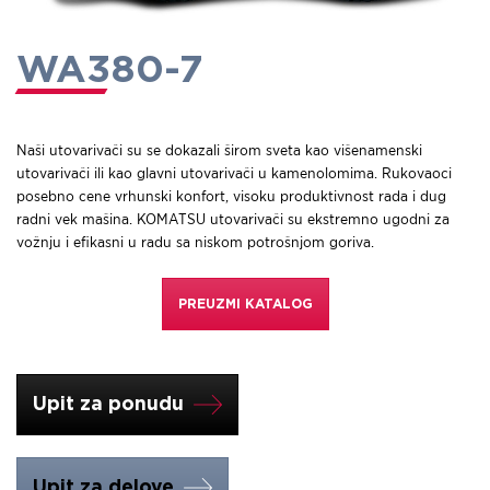
WA380-7
Naši utovarivači su se dokazali širom sveta kao višenamenski
utovarivači ili kao glavni utovarivači u kamenolomima. Rukovaoci
posebno cene vrhunski konfort, visoku produktivnost rada i dug
radni vek mašina. KOMATSU utovarivači su ekstremno ugodni za
vožnju i efikasni u radu sa niskom potrošnjom goriva.
PREUZMI KATALOG
Upit za ponudu
Upit za delove