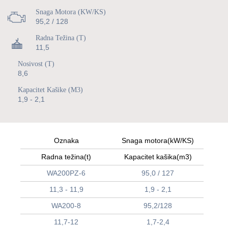
Snaga Motora (kW/KS)
95,2 / 128
Radna Težina (t)
11,5
Nosivost (t)
8,6
Kapacitet Kašike (m3)
1,9 - 2,1
Oznaka
Snaga motora(kW/KS)
Radna težina(t)
Kapacitet kašika(m3)
WA200PZ-6
95,0 / 127
11,3 - 11,9
1,9 - 2,1
WA200-8
95,2/128
11,7-12
1,7-2,4