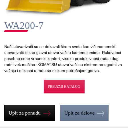
WA200-7
Naši utovarivači su se dokazali širom sveta kao višenamenski
utovarivači ili kao glavni utovarivači u kamenolomima. Rukovaoci
posebno cene vrhunski konfort, visoku produktivnost rada i dug
radni vek mašina. KOMATSU utovarivači su ekstremno ugodni za
vožnju i efikasni u radu sa niskom potrošnjom goriva.
PREUZMI KATALOG
Upit za ponudu
Upit za delove