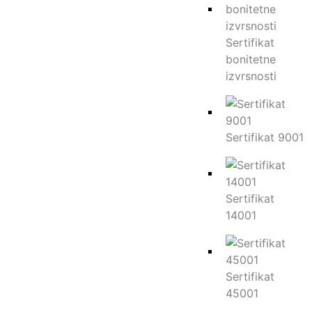
Pegasus 35.16
74/102
14,7
Sertifikat
3,8
bonitetne
15,50
izvrsnosti
40
Pegasus 38.16
106/144
Sertifikat 9001
14,7
3,8
15,50
40
Sertifikat
14001
Pegasus 40.17
106/144
15,0
4,0
Sertifikat
16,80
45001
40