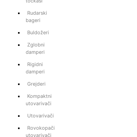
točkaši
PREUZMI KATALOG
Rudarski
Upit za ponudu
bageri
Buldožeri
ina (t)
Maks.težina Dizanja (t)
Maks
Zglobni
5,0
20,5
damperi
Rigidni
damperi
Grejderi
Kompaktni
utovarivači
Utovarivači
Rovokopači
utovarivači