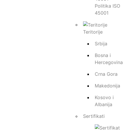
Politika ISO
45001
Teritorije
Snaga Motora (kW/KS)
Radna Tež
Srbija
106/144
17,2
Bosna i
Maks.brzina (km/h)
Hercegovina
40
Crna Gora
Oznaka
Makedonija
Snaga motora(kW/KS)
Kosovo i
Radna težina(t)
Albanija
Maks. težina dizanja(t)
Maks. visina dizanja(m)
Sertifikati
Maks. brzina(km/h)