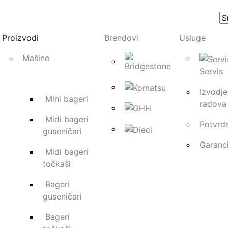
Proizvodi
Brendovi
Usluge
Mašine
Servis
Pegasus 5
Izvodje
Mini bageri
radova
Midi bageri
Potvrd
guseničari
Ova mašina, pored svojih o
Garanci
mogućnost rotiranja cele k
Midi bageri
čini idealnom za rad u urban
točkaši
dohvata ove mašine sa korpo
Bageri
održavanju visokih objekat
guseničari
svega ostalog gde je potreba
Bageri