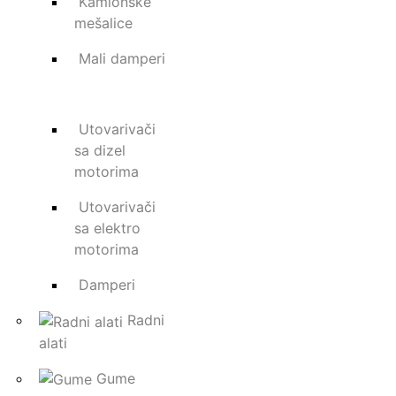
Kamionske
mešalice
Mali damperi
Utovarivači
sa dizel
motorima
Utovarivači
sa elektro
motorima
Damperi
Radni
alati
Gume