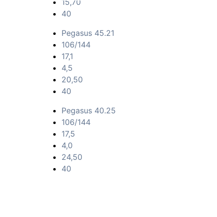
15,70
40
Pegasus 45.21
106/144
17,1
4,5
20,50
40
Pegasus 40.25
106/144
17,5
4,0
24,50
40