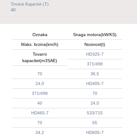
Tovarni Kapacitet (t)
40
Oznaka
Snaga motora(kW/KS)
Maks. brzina(km/h)
Nosivost(t)
Tovarni
HD325-7
kapacitet(m3SAE)
371/498
70
36,5
24,0
HD405-7
371/498
70
40
24,0
HD465-7
533/715
70
55
34,2
HD605-7