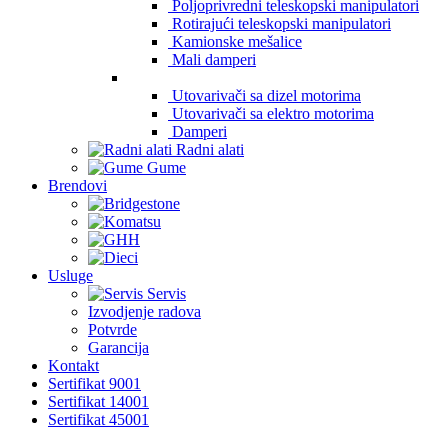
Poljoprivredni teleskopski manipulatori
Rotirajući teleskopski manipulatori
Kamionske mešalice
Mali damperi
Utovarivači sa dizel motorima
Utovarivači sa elektro motorima
Damperi
Radni alati
Gume
Brendovi
Usluge
Servis
Izvodjenje radova
Potvrde
Garancija
Kontakt
Sertifikat 9001
Sertifikat 14001
Sertifikat 45001