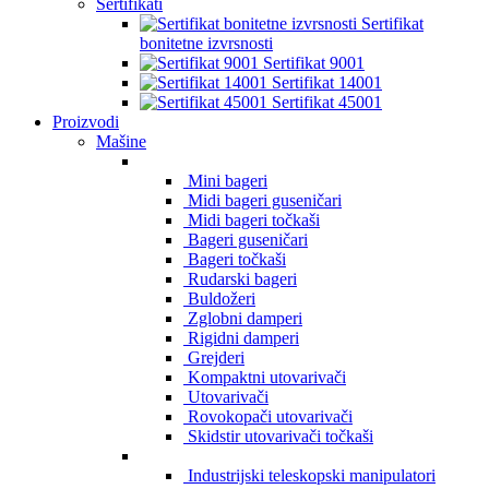
Sertifikati
Sertifikat
bonitetne izvrsnosti
Sertifikat 9001
Sertifikat 14001
Sertifikat 45001
Proizvodi
Mašine
Mini bageri
Midi bageri guseničari
Midi bageri točkaši
Bageri guseničari
Bageri točkaši
Rudarski bageri
Buldožeri
Zglobni damperi
Rigidni damperi
Grejderi
Kompaktni utovarivači
Utovarivači
Rovokopači utovarivači
Skidstir utovarivači točkaši
Industrijski teleskopski manipulatori