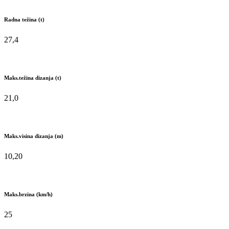
Radna težina (t)
27,4
Maks.težina dizanja (t)
21,0
Maks.visina dizanja (m)
10,20
Maks.brzina (km/h)
25