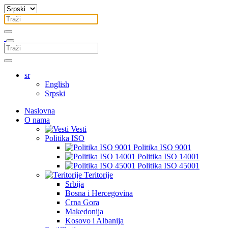
sr
English
Srpski
Naslovna
O nama
Vesti
Politika ISO
Politika ISO 9001
Politika ISO 14001
Politika ISO 45001
Teritorije
Srbija
Bosna i Hercegovina
Crna Gora
Makedonija
Kosovo i Albanija