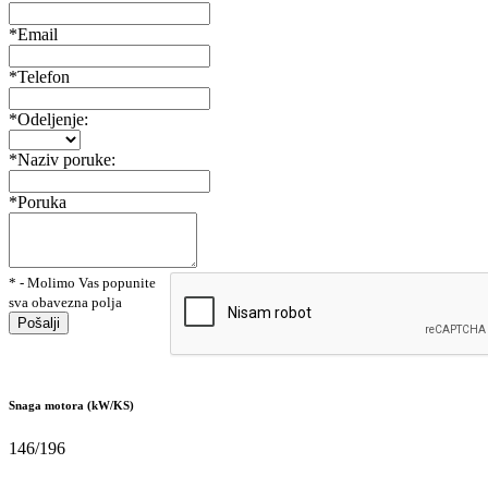
*Email
*Telefon
*Odeljenje:
*Naziv poruke:
*Poruka
* - Molimo Vas popunite
sva obavezna polja
Pošalji
Snaga motora (kW/KS)
146/196