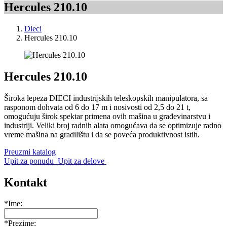
Hercules 210.10
Dieci
Hercules 210.10
Hercules 210.10
Široka lepeza DIECI industrijskih teleskopskih manipulatora, sa
rasponom dohvata od 6 do 17 m i nosivosti od 2,5 do 21 t,
omogućuju širok spektar primena ovih mašina u građevinarstvu i
industriji. Veliki broj radnih alata omogućava da se optimizuje radno
vreme mašina na gradilištu i da se poveća produktivnost istih.
Preuzmi katalog
Upit za ponudu
Upit za delove
Kontakt
*Ime:
*Prezime: