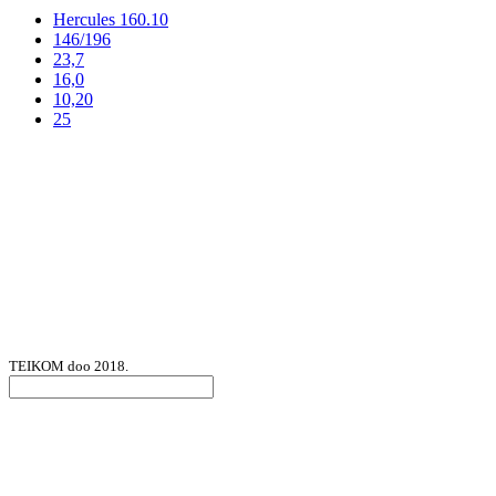
Hercules 160.10
146/196
23,7
16,0
10,20
25
TEIKOM doo 2018.