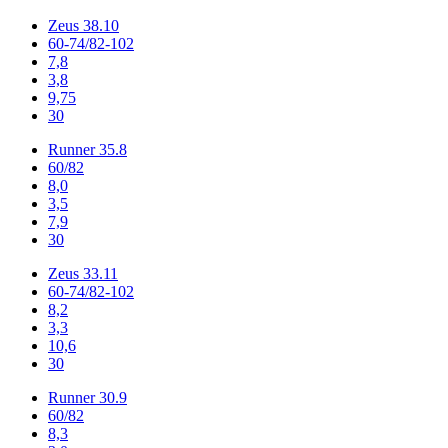
Zeus 38.10
60-74/82-102
7,8
3,8
9,75
30
Runner 35.8
60/82
8,0
3,5
7,9
30
Zeus 33.11
60-74/82-102
8,2
3,3
10,6
30
Runner 30.9
60/82
8,3