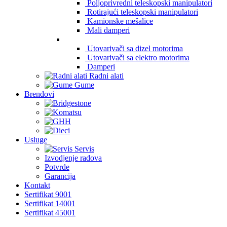
Poljoprivredni teleskopski manipulatori
Rotirajući teleskopski manipulatori
Kamionske mešalice
Mali damperi
Utovarivači sa dizel motorima
Utovarivači sa elektro motorima
Damperi
Radni alati
Gume
Brendovi
Usluge
Servis
Izvodjenje radova
Potvrde
Garancija
Kontakt
Sertifikat 9001
Sertifikat 14001
Sertifikat 45001