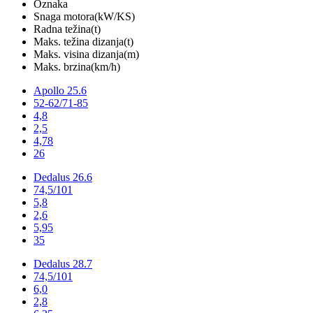
Oznaka
Snaga motora(kW/KS)
Radna težina(t)
Maks. težina dizanja(t)
Maks. visina dizanja(m)
Maks. brzina(km/h)
Apollo 25.6
52-62/71-85
4,8
2,5
4,78
26
Dedalus 26.6
74,5/101
5,8
2,6
5,95
35
Dedalus 28.7
74,5/101
6,0
2,8