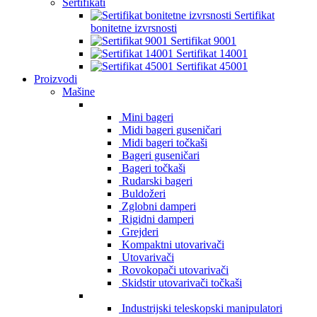
Sertifikati
Sertifikat
bonitetne izvrsnosti
Sertifikat 9001
Sertifikat 14001
Sertifikat 45001
Proizvodi
Mašine
Mini bageri
Midi bageri guseničari
Midi bageri točkaši
Bageri guseničari
Bageri točkaši
Rudarski bageri
Buldožeri
Zglobni damperi
Rigidni damperi
Grejderi
Kompaktni utovarivači
Utovarivači
Rovokopači utovarivači
Skidstir utovarivači točkaši
Industrijski teleskopski manipulatori