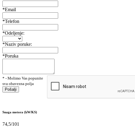
*Email
*Telefon
*Odeljenje:
*Naziv poruke:
*Poruka
* - Molimo Vas popunite
sva obavezna polja
Pošalji
Snaga motora (kW/KS)
74,5/101