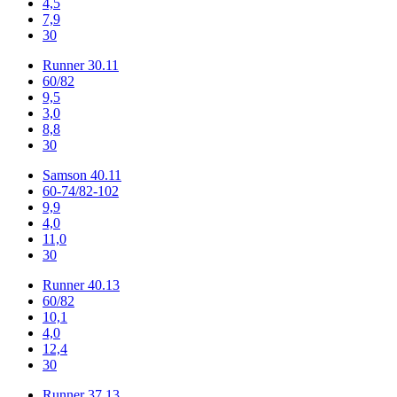
4,5
7,9
30
Runner 30.11
60/82
9,5
3,0
8,8
30
Samson 40.11
60-74/82-102
9,9
4,0
11,0
30
Runner 40.13
60/82
10,1
4,0
12,4
30
Runner 37.13