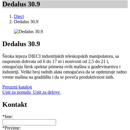
Dedalus 30.9
Dieci
Dedalus 30.9
Dedalus 30.9
Široka lepeza DIECI industrijskih teleskopskih manipulatora, sa
rasponom dohvata od 6 do 17 m i nosivosti od 2,5 do 21 t,
omogućuju širok spektar primena ovih mašina u građevinarstvu i
industriji. Veliki broj radnih alata omogućava da se optimizuje radno
vreme mašina na gradilištu i da se poveća produktivnost istih.
Preuzmi katalog
Upit za ponudu
Upit za delove
Kontakt
*Ime:
*Prezime: