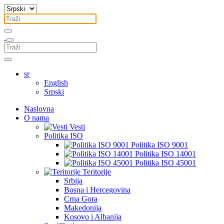
sr
English
Srpski
Naslovna
O nama
Vesti
Politika ISO
Politika ISO 9001
Politika ISO 14001
Politika ISO 45001
Teritorije
Srbija
Bosna i Hercegovina
Crna Gora
Makedonija
Kosovo i Albanija