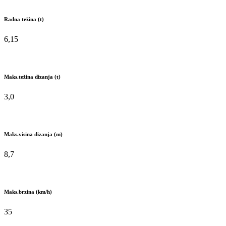
Radna težina (t)
6,15
Maks.težina dizanja (t)
3,0
Maks.visina dizanja (m)
8,7
Maks.brzina (km/h)
35