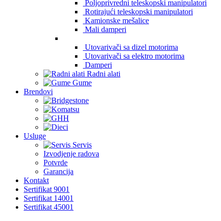
Poljoprivredni teleskopski manipulatori
Rotirajući teleskopski manipulatori
Kamionske mešalice
Mali damperi
Utovarivači sa dizel motorima
Utovarivači sa elektro motorima
Damperi
Radni alati
Gume
Brendovi
Usluge
Servis
Izvodjenje radova
Potvrde
Garancija
Kontakt
Sertifikat 9001
Sertifikat 14001
Sertifikat 45001