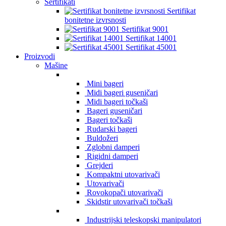
Sertifikati
Sertifikat
bonitetne izvrsnosti
Sertifikat 9001
Sertifikat 14001
Sertifikat 45001
Proizvodi
Mašine
Mini bageri
Midi bageri guseničari
Midi bageri točkaši
Bageri guseničari
Bageri točkaši
Rudarski bageri
Buldožeri
Zglobni damperi
Rigidni damperi
Grejderi
Kompaktni utovarivači
Utovarivači
Rovokopači utovarivači
Skidstir utovarivači točkaši
Industrijski teleskopski manipulatori