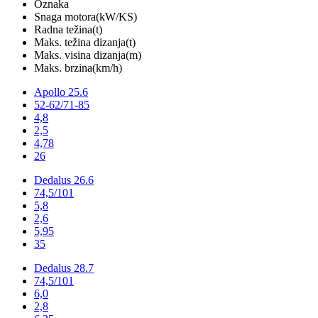
Oznaka
Snaga motora(kW/KS)
Radna težina(t)
Maks. težina dizanja(t)
Maks. visina dizanja(m)
Maks. brzina(km/h)
Apollo 25.6
52-62/71-85
4,8
2,5
4,78
26
Dedalus 26.6
74,5/101
5,8
2,6
5,95
35
Dedalus 28.7
74,5/101
6,0
2,8