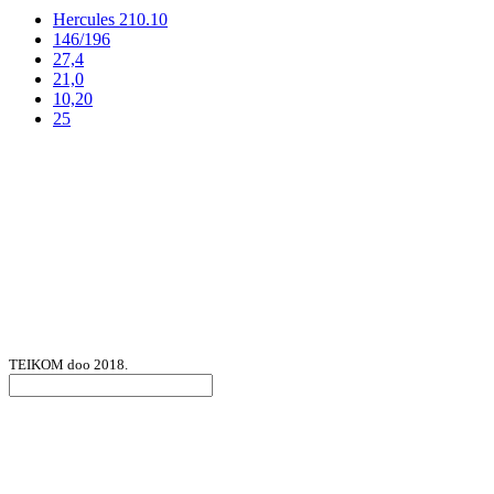
Hercules 210.10
146/196
27,4
21,0
10,20
25
TEIKOM doo 2018.