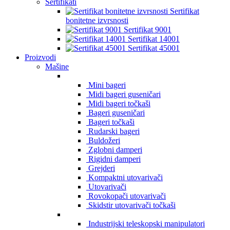
Sertifikati
Sertifikat
bonitetne izvrsnosti
Sertifikat 9001
Sertifikat 14001
Sertifikat 45001
Proizvodi
Mašine
Mini bageri
Midi bageri guseničari
Midi bageri točkaši
Bageri guseničari
Bageri točkaši
Rudarski bageri
Buldožeri
Zglobni damperi
Rigidni damperi
Grejderi
Kompaktni utovarivači
Utovarivači
Rovokopači utovarivači
Skidstir utovarivači točkaši
Industrijski teleskopski manipulatori