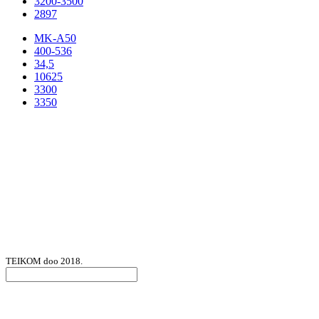
3200-3500
2897
MK-A50
400-536
34,5
10625
3300
3350
TEIKOM doo 2018.