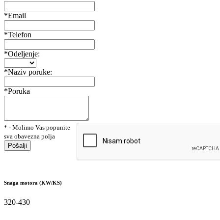
*Email
*Telefon
*Odeljenje:
*Naziv poruke:
*Poruka
* - Molimo Vas popunite
sva obavezna polja
Pošalji
Snaga motora (KW/KS)
320-430