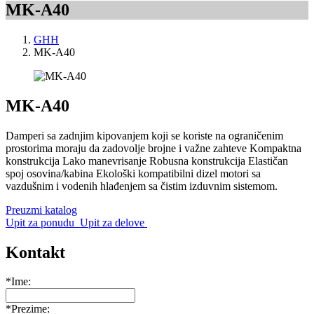
MK-A40
GHH
MK-A40
MK-A40
Damperi sa zadnjim kipovanjem koji se koriste na ograničenim
prostorima moraju da zadovolje brojne i važne zahteve Kompaktna
konstrukcija Lako manevrisanje Robusna konstrukcija Elastičan
spoj osovina/kabina Ekološki kompatibilni dizel motori sa
vazdušnim i vodenih hlađenjem sa čistim izduvnim sistemom.
Preuzmi katalog
Upit za ponudu
Upit za delove
Kontakt
*Ime:
*Prezime: