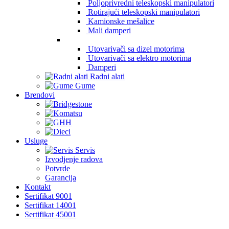
Poljoprivredni teleskopski manipulatori
Rotirajući teleskopski manipulatori
Kamionske mešalice
Mali damperi
Utovarivači sa dizel motorima
Utovarivači sa elektro motorima
Damperi
Radni alati
Gume
Brendovi
Usluge
Servis
Izvodjenje radova
Potvrde
Garancija
Kontakt
Sertifikat 9001
Sertifikat 14001
Sertifikat 45001