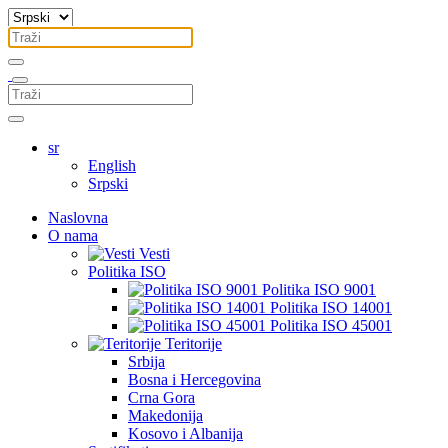
sr
English
Srpski
Naslovna
O nama
Vesti
Politika ISO
Politika ISO 9001
Politika ISO 14001
Politika ISO 45001
Teritorije
Srbija
Bosna i Hercegovina
Crna Gora
Makedonija
Kosovo i Albanija