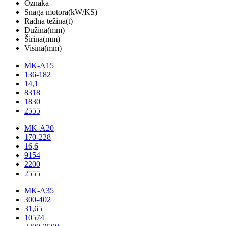
Oznaka
Snaga motora(kW/KS)
Radna težina(t)
Dužina(mm)
Širina(mm)
Visina(mm)
MK-A15
136-182
14,1
8318
1830
2555
MK-A20
170-228
16,6
9154
2200
2555
MK-A35
300-402
31,65
10574