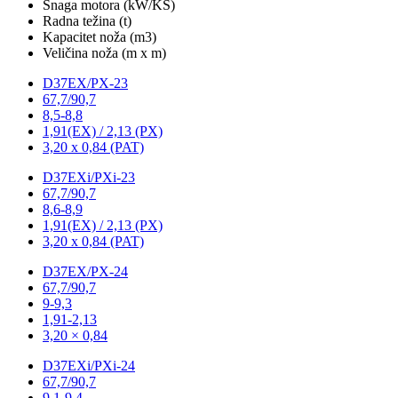
Snaga motora (kW/KS)
Radna težina (t)
Kapacitet noža (m3)
Veličina noža (m x m)
D37EX/PX-23
67,7/90,7
8,5-8,8
1,91(EX) / 2,13 (PX)
3,20 x 0,84 (PAT)
D37EXi/PXi-23
67,7/90,7
8,6-8,9
1,91(EX) / 2,13 (PX)
3,20 x 0,84 (PAT)
D37EX/PX-24
67,7/90,7
9-9,3
1,91-2,13
3,20 × 0,84
D37EXi/PXi-24
67,7/90,7
9,1-9,4