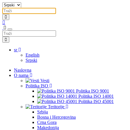
sr
English
Srpski
Naslovna
O nama
Vesti
Politika ISO
Politika ISO 9001
Politika ISO 14001
Politika ISO 45001
Teritorije
Srbija
Bosna i Hercegovina
Crna Gora
Makedonija