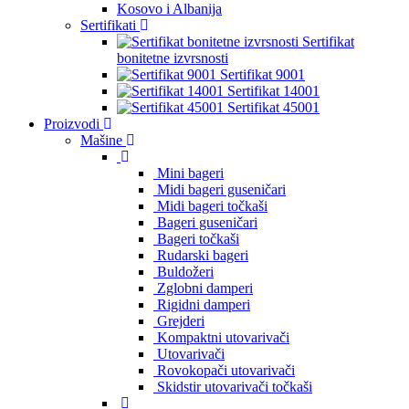
Kosovo i Albanija
Sertifikati
Sertifikat
bonitetne izvrsnosti
Sertifikat 9001
Sertifikat 14001
Sertifikat 45001
Proizvodi
Mašine
Mini bageri
Midi bageri guseničari
Midi bageri točkaši
Bageri guseničari
Bageri točkaši
Rudarski bageri
Buldožeri
Zglobni damperi
Rigidni damperi
Grejderi
Kompaktni utovarivači
Utovarivači
Rovokopači utovarivači
Skidstir utovarivači točkaši