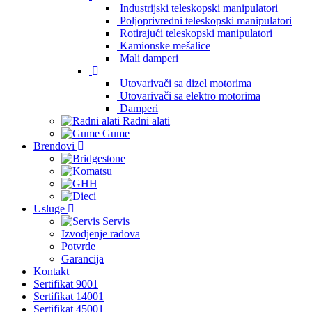
Industrijski teleskopski manipulatori
Poljoprivredni teleskopski manipulatori
Rotirajući teleskopski manipulatori
Kamionske mešalice
Mali damperi
Utovarivači sa dizel motorima
Utovarivači sa elektro motorima
Damperi
Radni alati
Gume
Brendovi
Usluge
Servis
Izvodjenje radova
Potvrde
Garancija
Kontakt
Sertifikat 9001
Sertifikat 14001
Sertifikat 45001