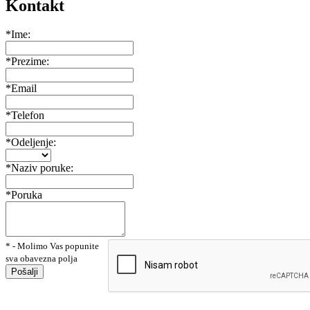
Kontakt
*Ime:
*Prezime:
*Email
*Telefon
*Odeljenje:
*Naziv poruke:
*Poruka
* - Molimo Vas popunite
sva obavezna polja
Pošalji