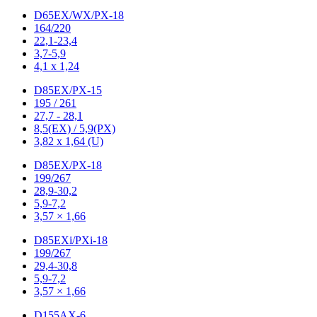
D65EX/WX/PX-18
164/220
22,1-23,4
3,7-5,9
4,1 x 1,24
D85EX/PX-15
195 / 261
27,7 - 28,1
8,5(EX) / 5,9(PX)
3,82 x 1,64 (U)
D85EX/PX-18
199/267
28,9-30,2
5,9-7,2
3,57 × 1,66
D85EXi/PXi-18
199/267
29,4-30,8
5,9-7,2
3,57 × 1,66
D155AX-6