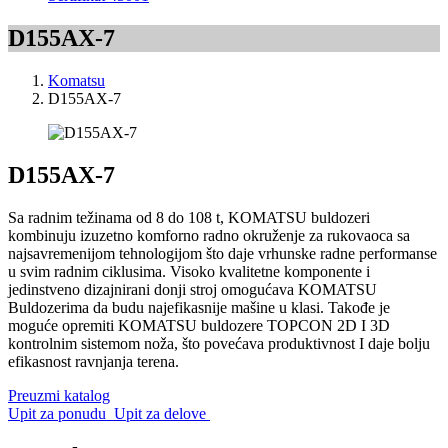
D155AX-7
Komatsu
D155AX-7
D155AX-7
Sa radnim težinama od 8 do 108 t, KOMATSU buldozeri
kombinuju izuzetno komforno radno okruženje za rukovaoca sa
najsavremenijom tehnologijom što daje vrhunske radne performanse
u svim radnim ciklusima. Visoko kvalitetne komponente i
jedinstveno dizajnirani donji stroj omogućava KOMATSU
Buldozerima da budu najefikasnije mašine u klasi. Takođe je
moguće opremiti KOMATSU buldozere TOPCON 2D I 3D
kontrolnim sistemom noža, što povećava produktivnost I daje bolju
efikasnost ravnjanja terena.
Preuzmi katalog
Upit za ponudu
Upit za delove