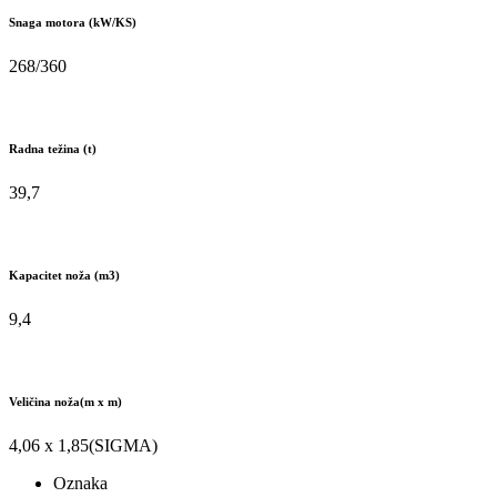
Snaga motora (kW/KS)
268/360
Radna težina (t)
39,7
Kapacitet noža (m3)
9,4
Veličina noža(m x m)
4,06 x 1,85(SIGMA)
Oznaka