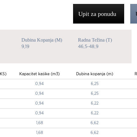
Upit za ponudu
Dubina Kopanja (m)
Radna Težina (t)
9,19
46,5-48,9
KS)
Kapacitet kašike (m3)
Dubina kopanja (m)
R
0,94
6,25
0,94
6,25
0,94
6,22
0,94
6,22
1,68
6,62
1,68
6,62