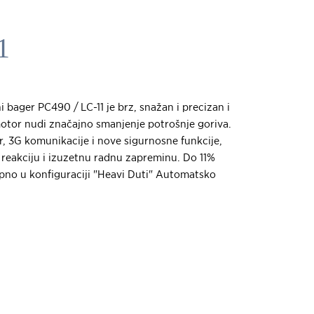
1
i bager PC490 / LC-11 je brz, snažan i precizan i
tor nudi značajno smanjenje potrošnje goriva.
 3G komunikacije i nove sigurnosne funkcije,
reakciju i izuzetnu radnu zapreminu. Do 11%
pno u konfiguraciji "Heavi Duti" Automatsko