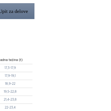
Upit za delove
adna težina (t)
17,3-17,9
17,9-19,1
18,9-22
19,5-22,8
21,4-23,8
22-23,4