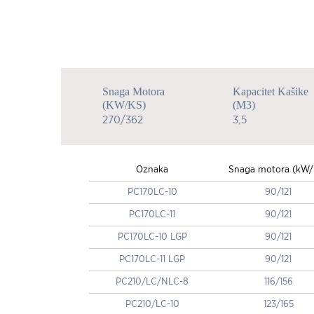
Snaga Motora
Kapacitet Kašike
(kW/KS)
(m3)
270/362
3,5
Oznaka
Snaga motora (kW/
PC170LC-10
90/121
PC170LC-11
90/121
PC170LC-10 LGP
90/121
PC170LC-11 LGP
90/121
PC210/LC/NLC-8
116/156
PC210/LC-10
123/165