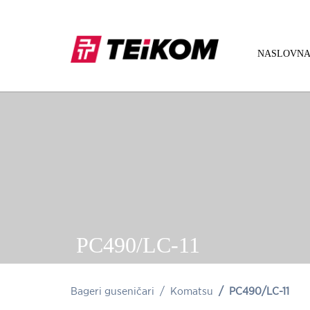
NASLOVN
PC490/LC-11
Bageri guseničari
Komatsu
PC490/LC-11