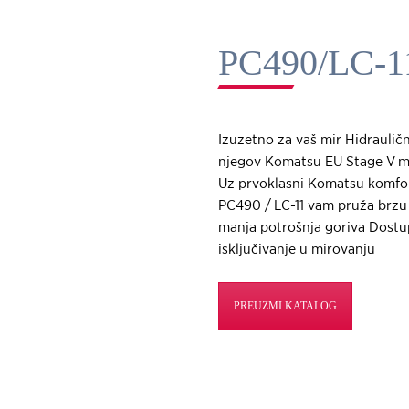
PC490/LC-1
Izuzetno za vaš mir Hidrauličn
njegov Komatsu EU Stage V mo
Uz prvoklasni Komatsu komfor,
PC490 / LC-11 vam pruža brzu 
manja potrošnja goriva Dostu
isključivanje u mirovanju
PREUZMI KATALOG