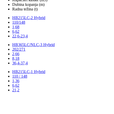
Dubina kopanja (m)
Radna težina (t)
HB215LC-2 Hybrid
110/148
1,68
6,62
22,6-23,4
HB365LC/NLC-3 Hybrid
202/271
2,66
8,18
36,4-37,4
HB215LC-1 Hybrid
110 / 148
1,36
6,62
21,2