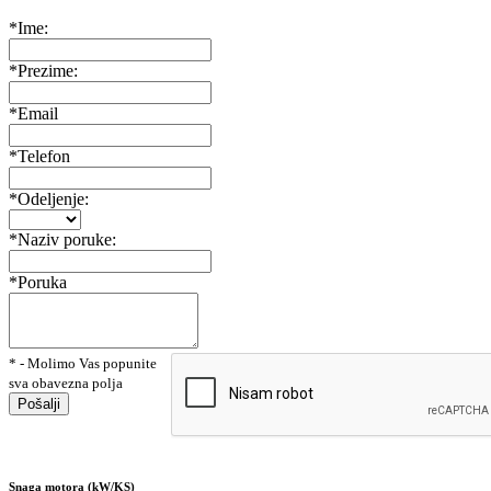
*Ime:
*Prezime:
*Email
*Telefon
*Odeljenje:
*Naziv poruke:
*Poruka
* - Molimo Vas popunite
sva obavezna polja
Pošalji
Snaga motora (kW/KS)