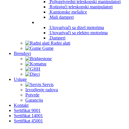
Poljoprivredni teleskopski manipulatori
Rotirajući teleskopski manipulatori
Kamionske mešalice
Mali damperi
Utovarivači sa dizel motorima
Utovarivači sa elektro motorima
Damperi
Radni alati
Gume
Brendovi
Usluge
Servis
Izvodjenje radova
Potvrde
Garancija
Kontakt
Sertifikat 9001
Sertifikat 14001
Sertifikat 45001