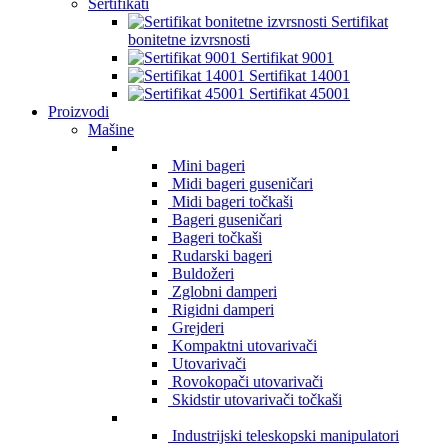
Sertifikati
Sertifikat
bonitetne izvrsnosti
Sertifikat 9001
Sertifikat 14001
Sertifikat 45001
Proizvodi
Mašine
Mini bageri
Midi bageri guseničari
Midi bageri točkaši
Bageri guseničari
Bageri točkaši
Rudarski bageri
Buldožeri
Zglobni damperi
Rigidni damperi
Grejderi
Kompaktni utovarivači
Utovarivači
Rovokopači utovarivači
Skidstir utovarivači točkaši
Industrijski teleskopski manipulatori