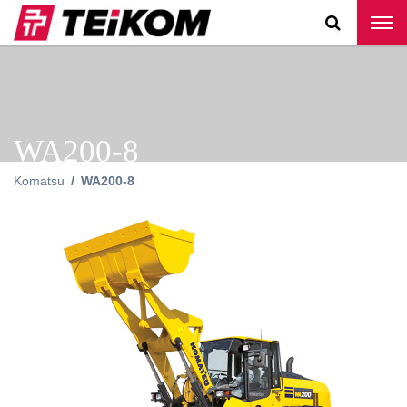
WA200-8
Komatsu
WA200-8