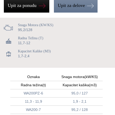
Upit za ponudu
Upit za delove
Snaga Motora (kW/KS)
95,2/128
Radna Težina (t)
11,7-12
Kapacitet Kašike (m3)
1,7-2,4
Oznaka
Snaga motora(kW/KS)
Radna težina(t)
Kapacitet kašika(m3)
WA200PZ-6
95,0 / 127
11,3 - 11,9
1,9 - 2,1
WA200-7
95,2 / 128