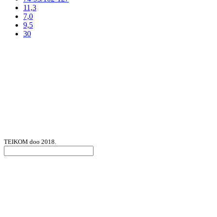
11,3
7,0
9,5
30
TEIKOM doo 2018.