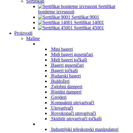
Sertifikati
Sertifikat
bonitetne izvrsnosti
Sertifikat 9001
Sertifikat 14001
Sertifikat 45001
Proizvodi
Mašine
Mini bageri
Midi bageri guseničari
Midi bageri točkaši
Bageri guseničari
Bageri točkaši
Rudarski bageri
Buldožeri
Zglobni damperi
Rigidni damperi
Grejderi
Kompaktni utovarivači
Utovarivači
Rovokopači utovarivači
Skidstir utovarivači točkaši
Industrijski teleskopski manipulatori