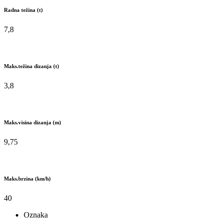
Radna težina (t)
7,8
Maks.težina dizanja (t)
3,8
Maks.visina dizanja (m)
9,75
Maks.brzina (km/h)
40
Oznaka