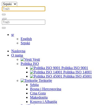
sr
English
Srpski
Naslovna
O nama
Vesti
Politika ISO
Politika ISO 9001
Politika ISO 14001
Politika ISO 45001
Teritorije
Srbija
Bosna i Hercegovina
Crna Gora
Makedonija
Kosovo i Albanija