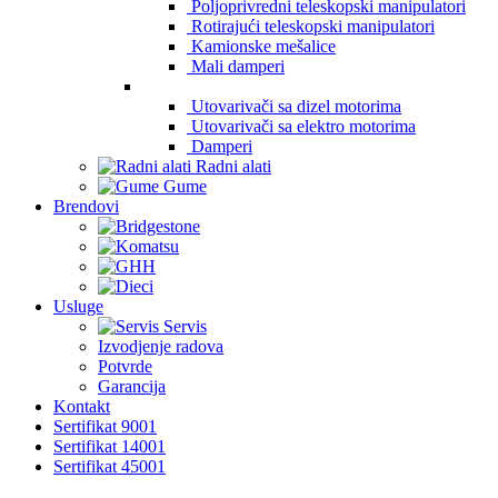
Poljoprivredni teleskopski manipulatori
Rotirajući teleskopski manipulatori
Kamionske mešalice
Mali damperi
Utovarivači sa dizel motorima
Utovarivači sa elektro motorima
Damperi
Radni alati
Gume
Brendovi
Usluge
Servis
Izvodjenje radova
Potvrde
Garancija
Kontakt
Sertifikat 9001
Sertifikat 14001
Sertifikat 45001