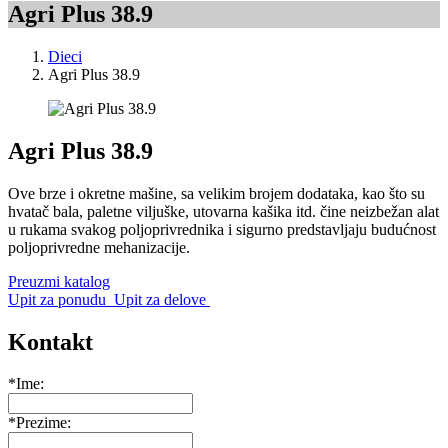
Agri Plus 38.9
Dieci
Agri Plus 38.9
Agri Plus 38.9
Ove brze i okretne mašine, sa velikim brojem dodataka, kao što su
hvatač bala, paletne viljuške, utovarna kašika itd. čine neizbežan alat
u rukama svakog poljoprivrednika i sigurno predstavljaju budućnost
poljoprivredne mehanizacije.
Preuzmi katalog
Upit za ponudu
Upit za delove
Kontakt
*Ime:
*Prezime: