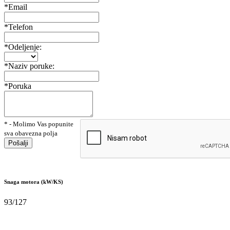
*Email
*Telefon
*Odeljenje:
*Naziv poruke:
*Poruka
* - Molimo Vas popunite
sva obavezna polja
Pošalji
Snaga motora (kW/KS)
93/127