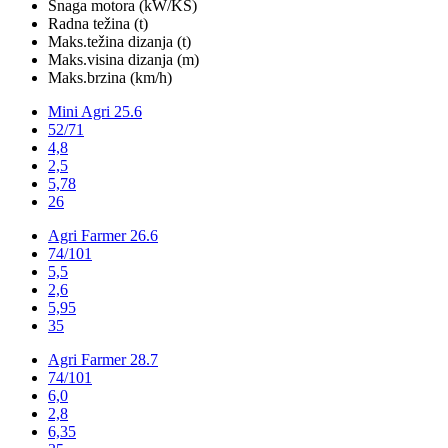
Snaga motora (kW/KS)
Radna težina (t)
Maks.težina dizanja (t)
Maks.visina dizanja (m)
Maks.brzina (km/h)
Mini Agri 25.6
52/71
4,8
2,5
5,78
26
Agri Farmer 26.6
74/101
5,5
2,6
5,95
35
Agri Farmer 28.7
74/101
6,0
2,8
6,35