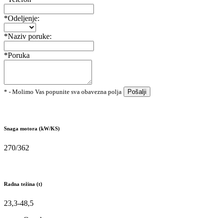
*Odeljenje:
*Naziv poruke:
*Poruka
* - Molimo Vas popunite sva obavezna polja
Pošalji
Snaga motora (kW/KS)
270/362
Radna težina (t)
23,3-48,5