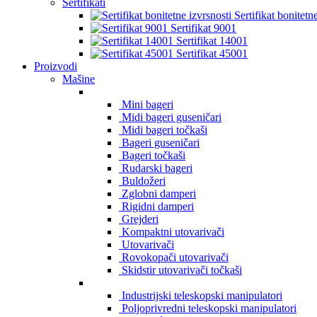
Sertifikati
Sertifikat bonitetne
Sertifikat 9001
Sertifikat 14001
Sertifikat 45001
Proizvodi
Mašine
Mini bageri
Midi bageri guseničari
Midi bageri točkaši
Bageri guseničari
Bageri točkaši
Rudarski bageri
Buldožeri
Zglobni damperi
Rigidni damperi
Grejderi
Kompaktni utovarivači
Utovarivači
Rovokopači utovarivači
Skidstir utovarivači točkaši
Industrijski teleskopski manipulatori
Poljoprivredni teleskopski manipulatori