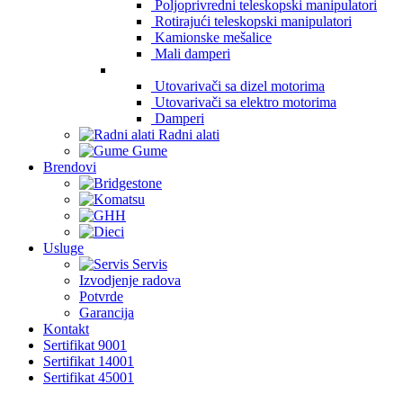
Poljoprivredni teleskopski manipulatori
Rotirajući teleskopski manipulatori
Kamionske mešalice
Mali damperi
Utovarivači sa dizel motorima
Utovarivači sa elektro motorima
Damperi
Radni alati
Gume
Brendovi
Usluge
Servis
Izvodjenje radova
Potvrde
Garancija
Kontakt
Sertifikat 9001
Sertifikat 14001
Sertifikat 45001