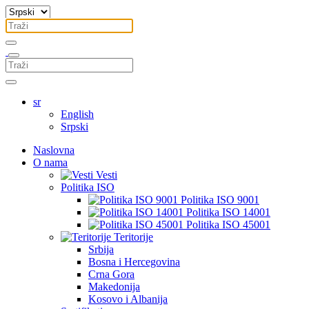
sr
English
Srpski
Naslovna
O nama
Vesti
Politika ISO
Politika ISO 9001
Politika ISO 14001
Politika ISO 45001
Teritorije
Srbija
Bosna i Hercegovina
Crna Gora
Makedonija
Kosovo i Albanija