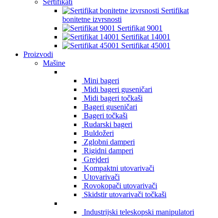
Sertifikati
Sertifikat
bonitetne izvrsnosti
Sertifikat 9001
Sertifikat 14001
Sertifikat 45001
Proizvodi
Mašine
Mini bageri
Midi bageri guseničari
Midi bageri točkaši
Bageri guseničari
Bageri točkaši
Rudarski bageri
Buldožeri
Zglobni damperi
Rigidni damperi
Grejderi
Kompaktni utovarivači
Utovarivači
Rovokopači utovarivači
Skidstir utovarivači točkaši
Industrijski teleskopski manipulatori