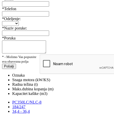
*Telefon
*Odeljenje:
*Naziv poruke:
*Poruka
* - Molimo Vas popunite
sva obavezna polja
Pošalji
Oznaka
Snaga motora (kW/KS)
Radna težina (t)
Maks.dubina kopanja (m)
Kapacitet kašike (m3)
PC350LC/NLC-8
184/247
34,4 - 36,4